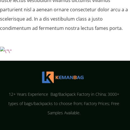
fusce lectus vestibulum vivamus dictumst vivamus
parturient nisl a aenean ornare consectetur dolor arcu a a
scelerisque ad. In a dis vestibulum class a justo
condimentum ad fermentum nostra lectus fames porta.
12+ Years Experience Bag/Backpack Factory in China; 3000+
types of bags/backpacks to choose from; Factory Prices; Free
Samples Available.