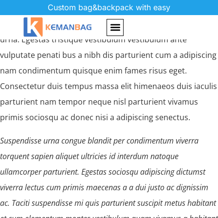
Custom bag&backpack with easy
Parturient in potenti id rutrum duis torquent parturient
sceler isque sit vestibulum a posuere scelerisque viverra
urna. Egestas tristique vestibulum vestibulum ante
vulputate penati bus a nibh dis parturient cum a adipiscing
nam condimentum quisque enim fames risus eget.
Consectetur duis tempus massa elit himenaeos duis iaculis
parturient nam tempor neque nisl parturient vivamus
primis sociosqu ac donec nisi a adipiscing senectus.
Suspendisse urna congue blandit per condimentum viverra
torquent sapien aliquet ultricies id interdum natoque
ullamcorper parturient. Egestas sociosqu adipiscing dictumst
viverra lectus cum primis maecenas a a dui justo ac dignissim
ac. Taciti suspendisse mi quis parturient suscipit metus habitant